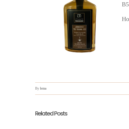
B5
Ho
By
lema
Related Posts