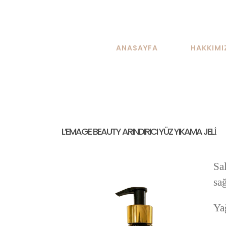
Skip
to
content
ANASAYFA
HAKKIMI
L’EMAGE BEAUTY ARINDIRICI YÜZ YIKAMA JELİ
Sal
sağ
Yağ